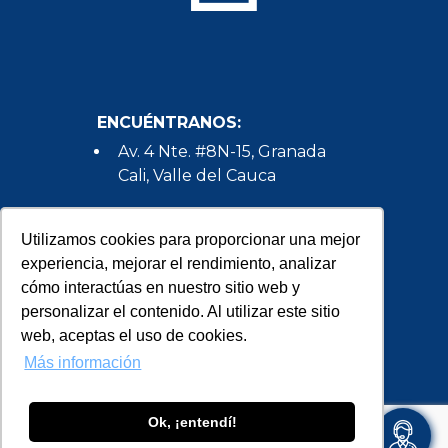
ENCUÉNTRANOS:
Av. 4 Nte. #8N-15, Granada
Cali, Valle del Cauca
HABLEMOS:
Utilizamos cookies para proporcionar una mejor
(+57) 602 386 5350
experiencia, mejorar el rendimiento, analizar
cómo interactúas en nuestro sitio web y
(+57) 317 401 8708
personalizar el contenido. Al utilizar este sitio
info@himalaya.digital
web, aceptas el uso de cookies.
Más información
SÍGUENOS:
Ok, ¡entendí!
Himalaya Digital Agency
Agendar una Cosultoria