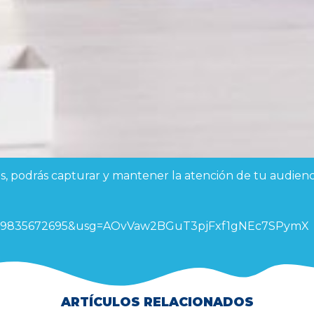
as, podrás capturar y mantener la atención de tu audien
t=1720729835672695&usg=AOvVaw2BGuT3pjFxf1gNEc7SPymX
ARTÍCULOS RELACIONADOS