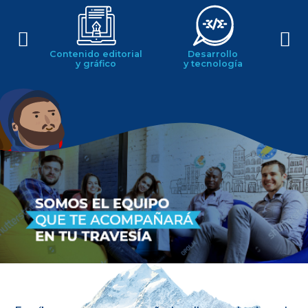
ia
Contenido editorial
Desarrollo
I
y gráfico
y tecnología