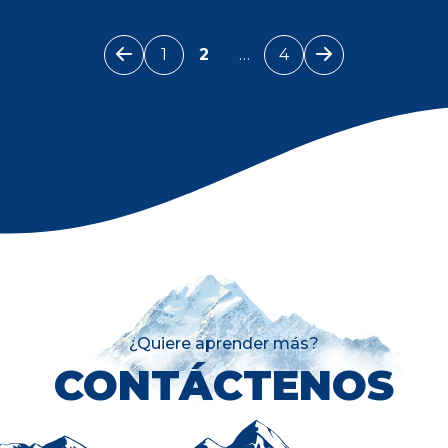
1
2
…
4
¿Quiere aprender más?
CONTÁCTENOS