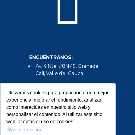
ENCUÉNTRANOS:
Av. 4 Nte. #8N-15, Granada
Cali, Valle del Cauca
HABLEMOS:
Utilizamos cookies para proporcionar una mejor
(+57) 602 386 5350
experiencia, mejorar el rendimiento, analizar
cómo interactúas en nuestro sitio web y
(+57) 317 401 8708
personalizar el contenido. Al utilizar este sitio
info@himalaya.digital
web, aceptas el uso de cookies.
Más información