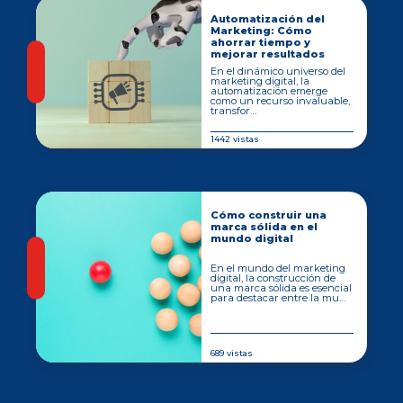
Automatización del
Marketing: Cómo
ahorrar tiempo y
mejorar resultados
En el dinámico universo del
marketing digital, la
automatización emerge
como un recurso invaluable,
transfor…
1442 vistas
Cómo construir una
marca sólida en el
mundo digital
En el mundo del marketing
digital, la construcción de
una marca sólida es esencial
para destacar entre la mu…
689 vistas