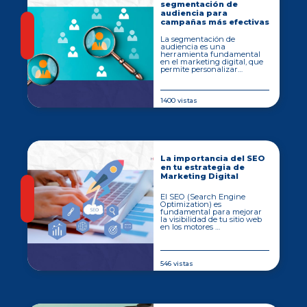
segmentación de
audiencia para
campañas más efectivas
La segmentación de
audiencia es una
herramienta fundamental
en el marketing digital, que
permite personalizar…
1400 vistas
La importancia del SEO
en tu estrategia de
Marketing Digital
El SEO (Search Engine
Optimization) es
fundamental para mejorar
la visibilidad de tu sitio web
en los motores …
546 vistas