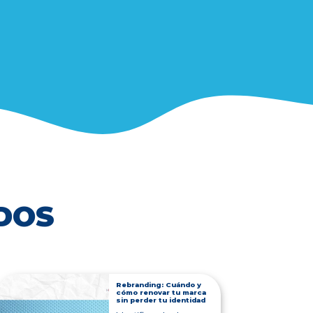
DOS
Rebranding: Cuándo y
cómo renovar tu marca
sin perder tu identidad