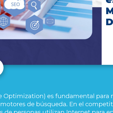
M
D
 Optimization) es fundamental para me
os motores de búsqueda. En el competi
s de personas utilizan Internet para e