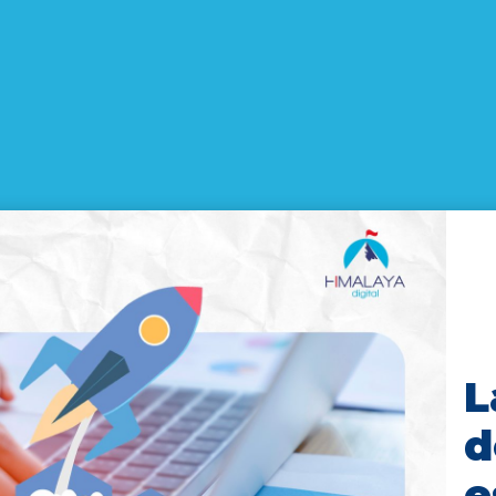
L
d
e