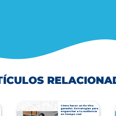
TÍCULOS RELACIONA
Cómo hacer un En Vivo
ganador: Estrategias para
enganchar a tu audiencia
en tiempo real