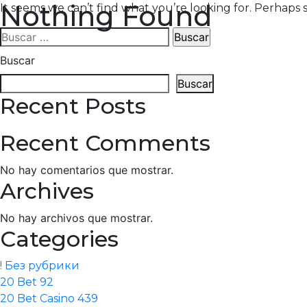
Nothing Found
It seems we can’t find what you’re looking for. Perhaps 
Buscar:
Buscar
Buscar
Recent Posts
Recent Comments
No hay comentarios que mostrar.
Archives
No hay archivos que mostrar.
Categories
! Без рубрики
20 Bet 92
20 Bet Casino 439