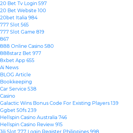
20 Bet Tv Login 597
20 Bet Website 100
20bet Italia 984
777 Slot 565
777 Slot Game 819
867
888 Online Casino 580
888starz Bet 977
8xbet App 655
Ai News
BLOG Article
Bookkeeping
Car Service 538
Casino
Galactic Wins Bonus Code For Existing Players 139
Ggbet 50fs 239
Hellspin Casino Australia 746
Hellspin Casino Review 915
Jili Slot 777 Login Register Philippines 998