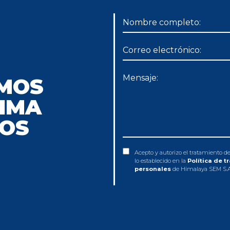
MOS
CIMA
VOS
Acepto y autorizo el tratamiento d
lo establecido en la
Política de 
personales
de Himalaya SEM S.A