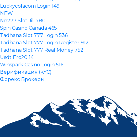
Luckycolacom Login 149
NEW
Nn777 Slot Jili 780
Spin Casino Canada 465
Tadhana Slot 777 Login 536
Tadhana Slot 777 Login Register 912
Tadhana Slot 777 Real Money 752
Usdt Erc20 14
Winspark Casino Login 516
Верификация (KYC)
Форекс Брокеры