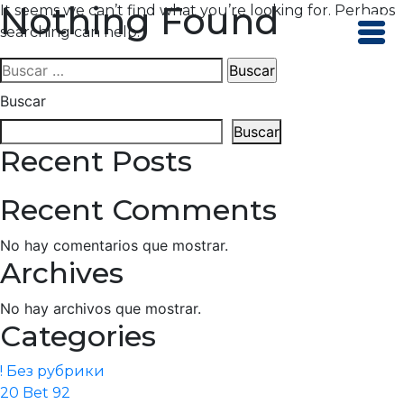
Nothing Found
It seems we can’t find what you’re looking for. Perhaps
searching can help.
Buscar:
Buscar
Buscar
Recent Posts
Recent Comments
No hay comentarios que mostrar.
Archives
No hay archivos que mostrar.
Categories
! Без рубрики
20 Bet 92