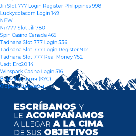
Jili Slot 777 Login Register Philippines 998
Luckycolacom Login 149
NEW
Nn777 Slot Jili 780
Spin Casino Canada 465
Tadhana Slot 777 Login 536
Tadhana Slot 777 Login Register 912
Tadhana Slot 777 Real Money 752
Usdt Erc20 14
Winspark Casino Login 516
Верификация (KYC)
Форекс Брокеры
ESCRÍBANOS
Y
ACOMPAÑAMOS
LE
A LA CIMA
A LLEGAR
OBJETIVOS
DE SUS