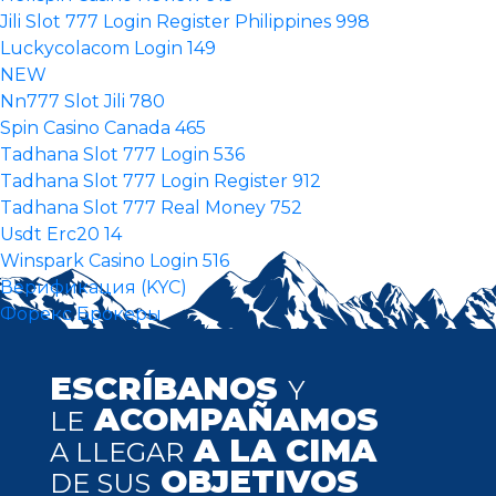
Jili Slot 777 Login Register Philippines 998
Luckycolacom Login 149
NEW
Nn777 Slot Jili 780
Spin Casino Canada 465
Tadhana Slot 777 Login 536
Tadhana Slot 777 Login Register 912
Tadhana Slot 777 Real Money 752
Usdt Erc20 14
Winspark Casino Login 516
Верификация (KYC)
Форекс Брокеры
ESCRÍBANOS
Y
ACOMPAÑAMOS
LE
A LA CIMA
A LLEGAR
OBJETIVOS
DE SUS