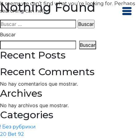
Nothing Found
It seems we can’t find what you’re looking for. Perhaps
searching can help.
Buscar:
Buscar
Buscar
Recent Posts
Recent Comments
No hay comentarios que mostrar.
Archives
No hay archivos que mostrar.
Categories
! Без рубрики
20 Bet 92