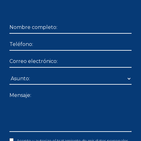
Acepto y autorizo el tratamiento de mis datos personales