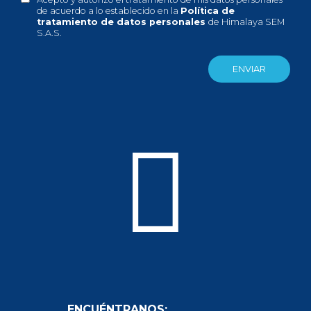
de acuerdo a lo establecido en la
Política de
tratamiento de datos personales
de Himalaya SEM
S.A.S.
ENCUÉNTRANOS: