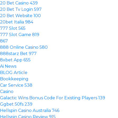
20 Bet Casino 439
20 Bet Tv Login 597
20 Bet Website 100
20bet Italia 984
777 Slot 565
777 Slot Game 819
867
888 Online Casino 580
888starz Bet 977
8xbet App 655
Ai News
BLOG Article
Bookkeeping
Car Service 538
Casino
Galactic Wins Bonus Code For Existing Players 139
Ggbet 50fs 239
Hellspin Casino Australia 746
Hellspin Casino Review 915