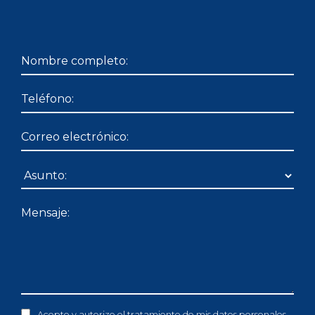
Acepto y autorizo el tratamiento de mis datos personales