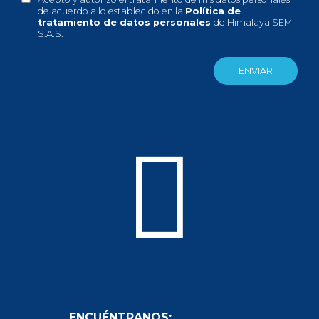
de acuerdo a lo establecido en la
Política de
tratamiento de datos personales
de Himalaya SEM
S.A.S.
ENCUÉNTRANOS: