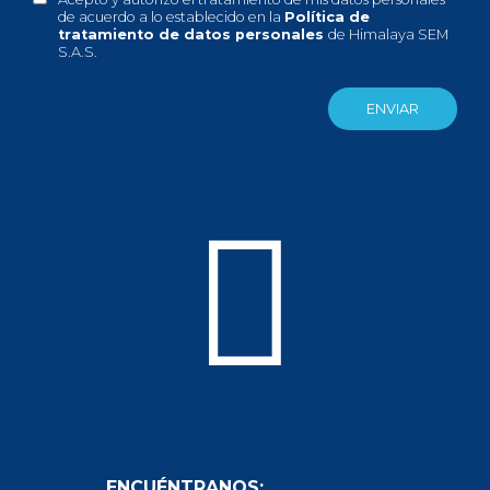
de acuerdo a lo establecido en la
Política de
tratamiento de datos personales
de Himalaya SEM
S.A.S.
ENCUÉNTRANOS: