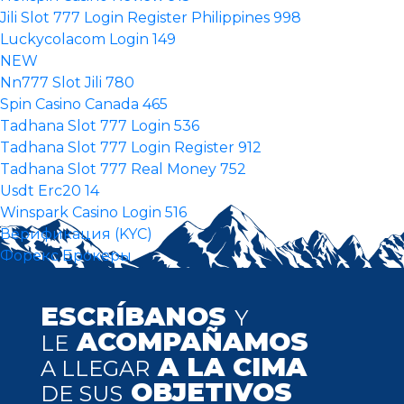
Jili Slot 777 Login Register Philippines 998
Luckycolacom Login 149
NEW
Nn777 Slot Jili 780
Spin Casino Canada 465
Tadhana Slot 777 Login 536
Tadhana Slot 777 Login Register 912
Tadhana Slot 777 Real Money 752
Usdt Erc20 14
Winspark Casino Login 516
Верификация (KYC)
Форекс Брокеры
ESCRÍBANOS
Y
ACOMPAÑAMOS
LE
A LA CIMA
A LLEGAR
OBJETIVOS
DE SUS