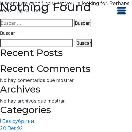
Nothing Found
It seems we can’t find what you’re looking for. Perhaps
searching can help.
Buscar:
Buscar
Buscar
Recent Posts
Recent Comments
No hay comentarios que mostrar.
Archives
No hay archivos que mostrar.
Categories
! Без рубрики
20 Bet 92