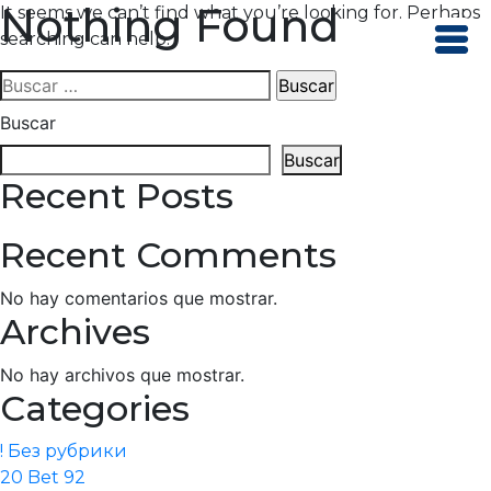
Nothing Found
It seems we can’t find what you’re looking for. Perhaps
searching can help.
Buscar:
Buscar
Buscar
Recent Posts
Recent Comments
No hay comentarios que mostrar.
Archives
No hay archivos que mostrar.
Categories
! Без рубрики
20 Bet 92